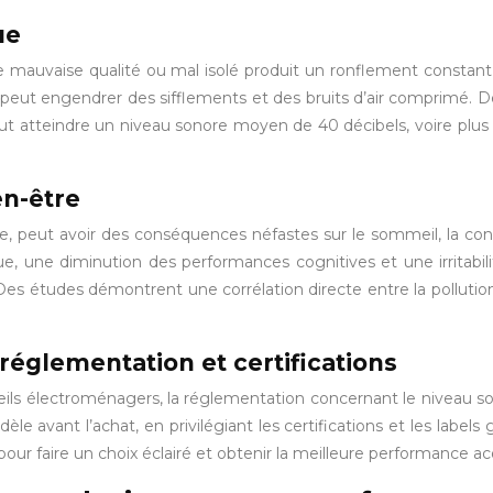
ue
 mauvaise qualité ou mal isolé produit un ronflement constant,
uits peut engendrer des sifflements et des bruits d’air comprimé. 
ut atteindre un niveau sonore moyen de 40 décibels, voire plus 
en-être
, peut avoir des conséquences néfastes sur le sommeil, la con
ue, une diminution des performances cognitives et une irritabi
f. Des études démontrent une corrélation directe entre la pollut
réglementation et certifications
ls électroménagers, la réglementation concernant le niveau sonor
e avant l’achat, en privilégiant les certifications et les labels 
 pour faire un choix éclairé et obtenir la meilleure performance ac