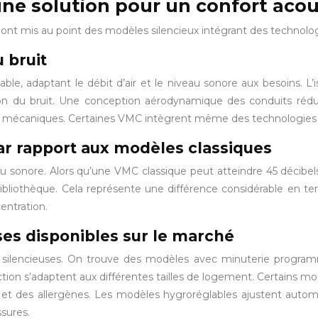
 une solution pour un confort aco
ont mis au point des modèles silencieux intégrant des technologi
 bruit
able, adaptant le débit d’air et le niveau sonore aux besoins. L
on du bruit. Une conception aérodynamique des conduits rédui
its mécaniques. Certaines VMC intègrent même des technologies d
ar rapport aux modèles classiques
iveau sonore. Alors qu’une VMC classique peut atteindre 45 déci
bibliothèque. Cela représente une différence considérable en 
entration.
ses disponibles sur le marché
ilencieuses. On trouve des modèles avec minuterie programma
tion s’adaptent aux différentes tailles de logement. Certains mo
fines et des allergènes. Les modèles hygroréglables ajustent aut
ssures.