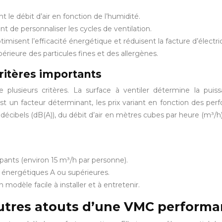
le débit d’air en fonction de l’humidité.
t de personnaliser les cycles de ventilation.
timisent l’efficacité énergétique et réduisent la facture d’électric
upérieure des particules fines et des allergènes.
critères importants
lusieurs critères. La surface à ventiler détermine la puissa
 un facteur déterminant, les prix variant en fonction des perf
écibels (dB(A)), du débit d’air en mètres cubes par heure (m³
pants (environ 15 m³/h par personne).
es énergétiques A ou supérieures.
 modèle facile à installer et à entretenir.
s autres atouts d’une VMC perform