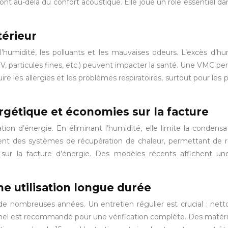
nt au-delà du confort acoustique. Elle joue un rôle essentiel dans
térieur
 l’humidité, les polluants et les mauvaises odeurs. L’excès d’
V, particules fines, etc.) peuvent impacter la santé. Une VMC perf
duire les allergies et les problèmes respiratoires, surtout pour 
gétique et économies sur la facture
 d’énergie. En éliminant l’humidité, elle limite la condensa
ent des systèmes de récupération de chaleur, permettant de réc
s sur la facture d’énergie. Des modèles récents affichent u
une utilisation longue durée
 nombreuses années. Un entretien régulier est crucial : nettoy
nel est recommandé pour une vérification complète. Des matéri