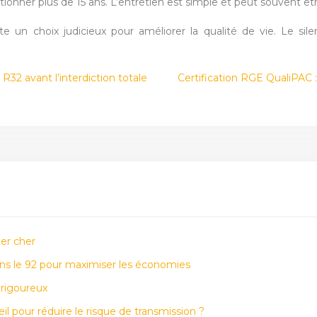
onner plus de 15 ans. L’entretien est simple et peut souvent êtr
e un choix judicieux pour améliorer la qualité de vie. Le sil
 R32 avant l’interdiction totale
Certification RGE QualiPAC :
ter cher
ns le 92 pour maximiser les économies
 rigoureux
l pour réduire le risque de transmission ?