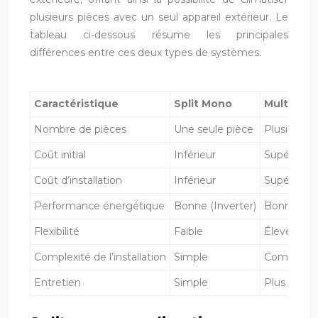
plusieurs pièces avec un seul appareil extérieur. Le
tableau ci-dessous résume les principales
différences entre ces deux types de systèmes.
Caractéristique
Split Mono
Multi-Spli
Nombre de pièces
Une seule pièce
Plusieurs 
Coût initial
Inférieur
Supérieur
Coût d’installation
Inférieur
Supérieur
Performance énergétique
Bonne (Inverter)
Bonne (Inv
Flexibilité
Faible
Élevée
Complexité de l’installation
Simple
Complexe
Entretien
Simple
Plus comp