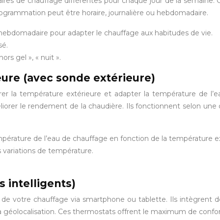
res de chauffage différentes pour chaque jour de la semaine. C
rogrammation peut être horaire, journalière ou hebdomadaire.
 hebdomadaire pour adapter le chauffage aux habitudes de vie.
sé.
rs gel », « nuit ».
ure (avec sonde extérieure)
er la température extérieure et adapter la température de l
liorer le rendement de la chaudière. Ils fonctionnent selon un
pérature de l’eau de chauffage en fonction de la température ext
 variations de température.
 intelligents)
de votre chauffage via smartphone ou tablette. Ils intègrent d
 la géolocalisation. Ces thermostats offrent le maximum de confo