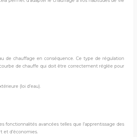
ela permet d’adapter le chauffage à vos habitudes de vie
’eau de chauffage en conséquence. Ce type de régulation
e courbe de chauffe qui doit être correctement réglée pour
érieure (loi d’eau).
es fonctionnalités avancées telles que l’apprentissage des
rt et d’économies.